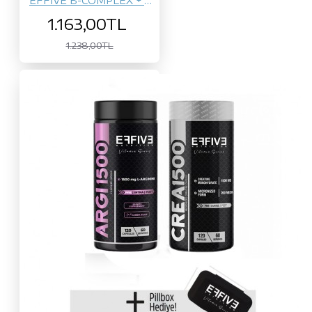
EFFİVE B-COMPLEX + MİLK THİSTLE
1.163,00TL
1.238,00TL