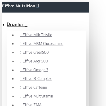
Effive Nutrition
Ürünler
Effive Milk Thistle
Effive MSM Glucosamine
Effive Crea1500
Effive Argi1500
Effive Omega 3
Effive B-Complex
Effive Caffeine
Effive Multivitamin
Effive ZMA