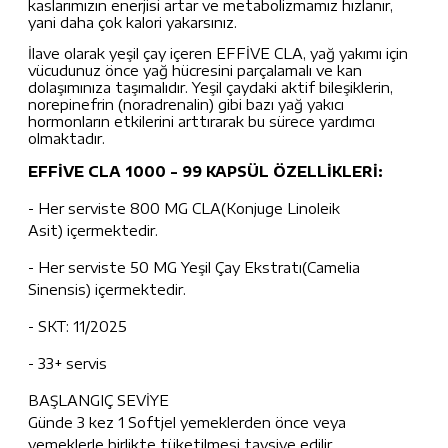
kaslarımızın enerjisi artar ve metabolizmamız hızlanır,
yani daha çok kalori yakarsınız.
İlave olarak yeşil çay içeren EFFİVE CLA, yağ yakımı için
vücudunuz önce yağ hücresini parçalamalı ve kan
dolaşımınıza taşımalıdır. Yeşil çaydaki aktif bileşiklerin,
norepinefrin (noradrenalin) gibi bazı yağ yakıcı
hormonların etkilerini arttırarak bu sürece yardımcı
olmaktadır.
EFFİVE CLA 1000 - 99 KAPSÜL ÖZELLİKLERİ:
- Her serviste 800 MG CLA(Konjuge Linoleik
Asit) içermektedir.
- Her serviste 50 MG Yeşil Çay Ekstratı(Camelia
Sinensis) içermektedir.
- SKT: 11/2025
- 33+ servis
BAŞLANGIÇ SEVİYE
Günde 3 kez 1 Softjel yemeklerden önce veya
yemeklerle birlikte tüketilmesi tavsiye edilir.